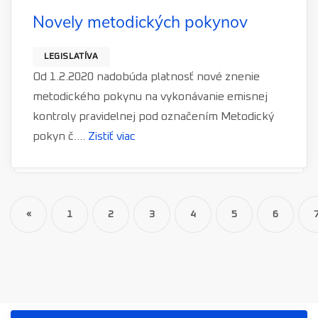
Novely metodických pokynov
LEGISLATÍVA
Od 1.2.2020 nadobúda platnosť nové znenie
metodického pokynu na vykonávanie emisnej
kontroly pravidelnej pod označením Metodický
pokyn č....
Zistiť viac
«
Prev
1
2
3
4
5
6