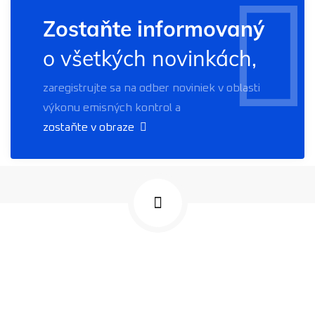
Zostaňte informovaný
o všetkých novinkách,
zaregistrujte sa na odber noviniek v oblasti
výkonu emisných kontrol a
zostaňte v obraze