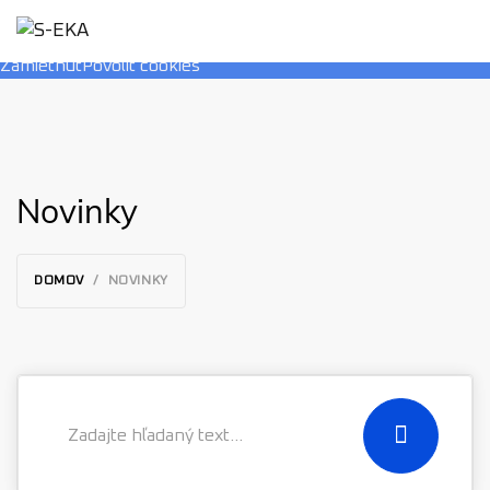
Používame cookies, ktoré nám umožňujú poskytovať pre vás
lepšie služby.
Viac informácií
Zamietnuť
Povoliť cookies
Novinky
DOMOV
NOVINKY