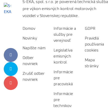
S-EKA, spol. s r.o. je poverená technická služba
pre výkon emisných kontrol motorových
vozidiel v Slovenskej republike.
Domov
Informácie a
GDPR
služby pre
Novinky
Pravidlá
verejnosť
používania
Napíšte nám
Legislatíva
cookies
emisných
Odber
Mapa
kontrol
noviniek
stránky
Informácie
Zrušiť odber
pre
noviniek
pracoviská
Informácie
pre
technikov