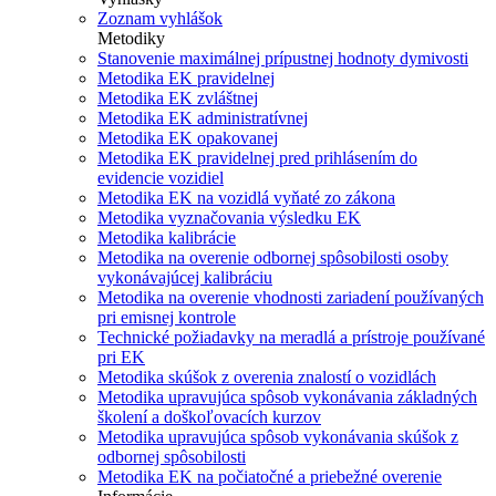
Zoznam vyhlášok
Metodiky
Stanovenie maximálnej prípustnej hodnoty dymivosti
Metodika EK pravidelnej
Metodika EK zvláštnej
Metodika EK administratívnej
Metodika EK opakovanej
Metodika EK pravidelnej pred prihlásením do
evidencie vozidiel
Metodika EK na vozidlá vyňaté zo zákona
Metodika vyznačovania výsledku EK
Metodika kalibrácie
Metodika na overenie odbornej spôsobilosti osoby
vykonávajúcej kalibráciu
Metodika na overenie vhodnosti zariadení používaných
pri emisnej kontrole
Technické požiadavky na meradlá a prístroje používané
pri EK
Metodika skúšok z overenia znalostí o vozidlách
Metodika upravujúca spôsob vykonávania základných
školení a doškoľovacích kurzov
Metodika upravujúca spôsob vykonávania skúšok z
odbornej spôsobilosti
Metodika EK na počiatočné a priebežné overenie