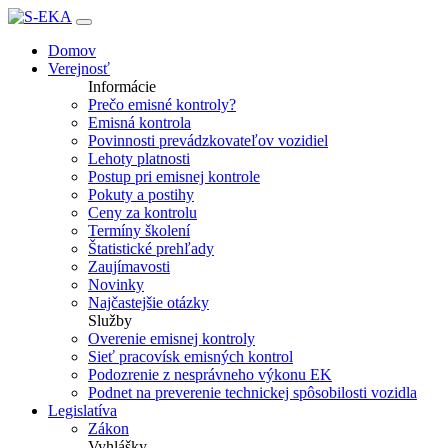
Domov
Verejnosť
Informácie
Prečo emisné kontroly?
Emisná kontrola
Povinnosti prevádzkovateľov vozidiel
Lehoty platnosti
Postup pri emisnej kontrole
Pokuty a postihy
Ceny za kontrolu
Termíny školení
Štatistické prehľady
Zaujímavosti
Novinky
Najčastejšie otázky
Služby
Overenie emisnej kontroly
Sieť pracovísk emisných kontrol
Podozrenie z nesprávneho výkonu EK
Podnet na preverenie technickej spôsobilosti vozidla
Legislatíva
Zákon
Vyhlášky