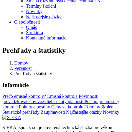
Zmena rozsahu osvedčenia technika EK
Termíny školení
Novinky
Najčastejšie otázky
O spoločnosti
O nás
Štruktúra
Kontaktné informácie
Prehľady a štatistiky
Domov
Verejnosť
Prehľady a štatistiky
Informácie
Prečo emisné kontroly?
Emisná kontrola
Povinnosti
prevádzkovateľov vozidiel
Lehoty platnosti
Postup pri emisnej
kontrole
Pokuty a postihy
Ceny za kontrolu
Termíny školení
Štatistické prehľady
Zaujímavosti
Najčastejšie otázky
Novinky
S-EKA, spol. s r.o. je poverená technická služba pre výkon