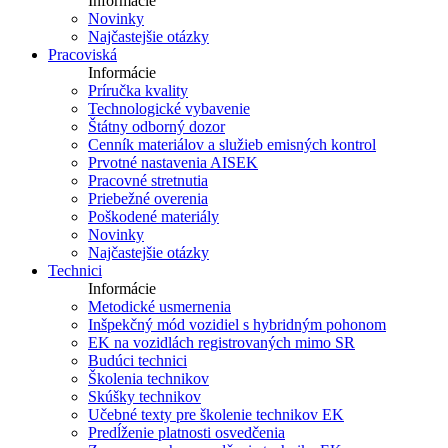
Informácie
Novinky
Najčastejšie otázky
Pracoviská
Informácie
Príručka kvality
Technologické vybavenie
Štátny odborný dozor
Cenník materiálov a služieb emisných kontrol
Prvotné nastavenia AISEK
Pracovné stretnutia
Priebežné overenia
Poškodené materiály
Novinky
Najčastejšie otázky
Technici
Informácie
Metodické usmernenia
Inšpekčný mód vozidiel s hybridným pohonom
EK na vozidlách registrovaných mimo SR
Budúci technici
Školenia technikov
Skúšky technikov
Učebné texty pre školenie technikov EK
Predĺženie platnosti osvedčenia