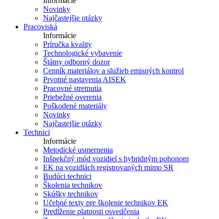
Informácie
Novinky
Najčastejšie otázky
Pracoviská
Informácie
Príručka kvality
Technologické vybavenie
Štátny odborný dozor
Cenník materiálov a služieb emisných kontrol
Prvotné nastavenia AISEK
Pracovné stretnutia
Priebežné overenia
Poškodené materiály
Novinky
Najčastejšie otázky
Technici
Informácie
Metodické usmernenia
Inšpekčný mód vozidiel s hybridným pohonom
EK na vozidlách registrovaných mimo SR
Budúci technici
Školenia technikov
Skúšky technikov
Učebné texty pre školenie technikov EK
Predĺženie platnosti osvedčenia