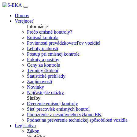
Domov
Verejnosť
Informácie
Prečo emisné kontroly?
Emisná kontrola
Povinnosti prevádzkovateľov vozidiel
Lehoty platnosti
Postup pri emisnej kontrole
Pokuty a postihy
Ceny za kontrolu
Termíny školení
Štatistické prehľady
Zaujímavosti
Novinky
Najčastejšie otázky
Služby
Overenie emisnej kontroly
Sieť pracovísk emisných kontrol
Podozrenie z nesprávneho výkonu EK
Podnet na preverenie technickej spôsobilosti vozidla
Legislatíva
Zákon
Vyhlášky