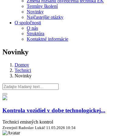
Zmena rozsahu osvedčenia technika EK
Termíny školení
Novinky
Najčastejšie otázky
O spoločnosti
O nás
Štruktúra
Kontaktné informácie
Novinky
Domov
Technici
Novinky
Kontrola vozidiel v dobe technologickej...
Technici emisných kontrol
Zverejnil Radoslav Lukáč
11.05.2026 10:54