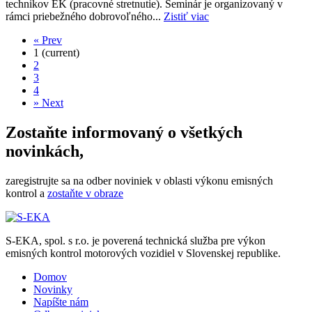
technikov EK (pracovné stretnutie). Seminár je organizovaný v
rámci priebežného dobrovoľného...
Zistiť viac
«
Prev
1
(current)
2
3
4
»
Next
Zostaňte informovaný
o všetkých
novinkách,
zaregistrujte sa na odber noviniek v oblasti výkonu emisných
kontrol a
zostaňte v obraze
S-EKA, spol. s r.o. je poverená technická služba pre výkon
emisných kontrol motorových vozidiel v Slovenskej republike.
Domov
Novinky
Napíšte nám