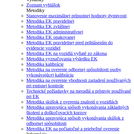
Zoznam vyhlášok
Metodiky
Stanovenie maximálnej prípustnej hodnoty dymivosti
Metodika EK pravidelnej
Metodika EK zvláštnej
Metodika EK administratívnej
Metodika EK opakovanej
Metodika EK pravidelnej pred prihlásením do
evidencie vozidiel
Metodika EK na vozidlá vyňaté zo zákona
Metodika vyznačovania výsledku EK
Metodika kalibrácie
Metodika na overenie odbornej spôsobilosti osoby
vykonávajúcej kalibráciu
Metodika na overenie vhodnosti zariadení používaných
pri emisnej kontrole
Technické požiadavky na meradlá a prístroje používané
pri EK
Metodika skúšok z overenia znalostí o vozidlách
Metodika upravujúca spôsob vykonávania základných
školení a doškoľovacích kurzov
Metodika upravujúca spôsob vykonávania skúšok z
odbornej spôsobilosti
Metodika EK na počiatočné a priebežné overenie