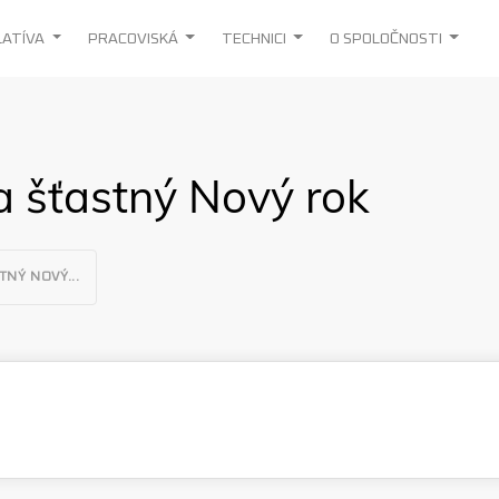
epšie služby.
Viac informácií
LATÍVA
PRACOVISKÁ
TECHNICI
O SPOLOČNOSTI
a šťastný Nový rok
TNÝ NOVÝ...