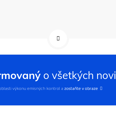
ormovaný
o všetkých nov
 oblasti výkonu emisných kontrol a
zostaňte v obraze