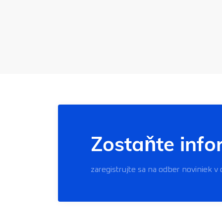
Zostaňte inf
zaregistrujte sa na odber noviniek v