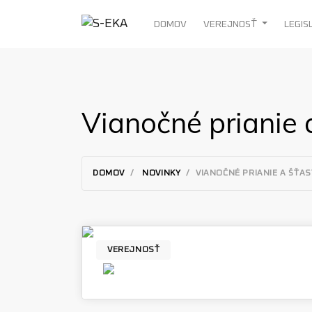
Používame cookies, ktoré nám umožňujú poskytovať pre vás l
Zamietnuť
Povoliť cookies
DOMOV
VEREJNOSŤ
LEGIS
Vianočné prianie 
DOMOV
NOVINKY
VIANOČNÉ PRIANIE A ŠŤAS
VEREJNOSŤ