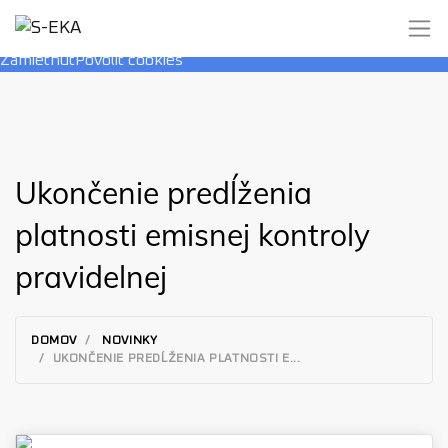
Používame cookies, ktoré nám umožňujú poskytovať pre vás
lepšie služby.
Viac informácií
Zamietnuť
Povoliť cookies
Ukončenie predĺženia
platnosti emisnej kontroly
pravidelnej
DOMOV
NOVINKY
UKONČENIE PREDĹŽENIA PLATNOSTI E...