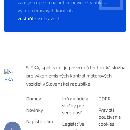
zaregistrujte sa na odber noviniek v oblasti
výkonu emisných kontrol a
zostaňte v obraze
S-EKA, spol. s r.o. je poverená technická služba
pre výkon emisných kontrol motorových
vozidiel v Slovenskej republike.
Domov
Informácie a
GDPR
služby pre
Novinky
Pravidlá
verejnosť
používania
Napíšte nám
Legislatíva
cookies